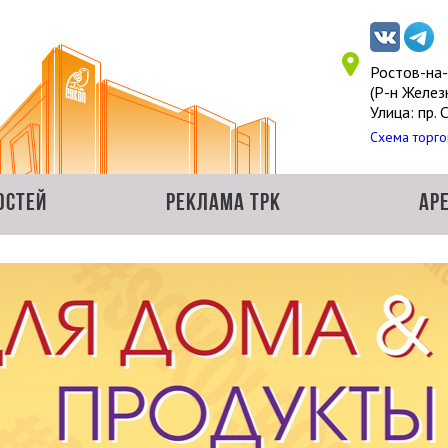
Ростов-на
(Р-н Желе
Улица: пр. 
Схема торго
остей
Реклама ТРК
Ар