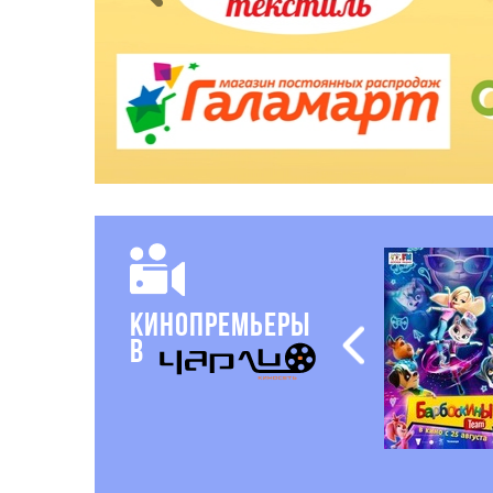
Кинопремьеры
в