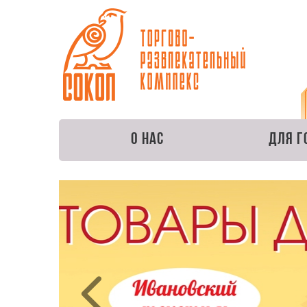
О нас
Для г