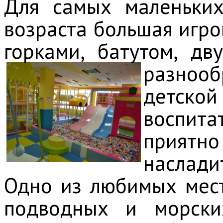
Для самых маленьких
возраста большая игро
горками, батутом, дв
разноо
детско
воспита
приятн
наслади
Одно из любимых мест
подводных и морски